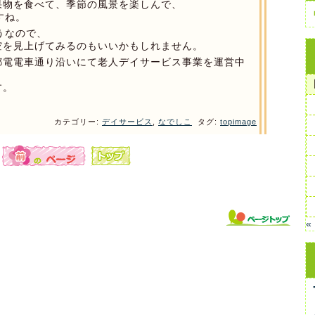
果物を食べて、季節の風景を楽しんで、
すね。
うなので、
空を見上げてみるのもいいかもしれません。
都電電車通り沿いにて老人デイサービス事業を運営中
す。
カテゴリー:
デイサービス
,
なでしこ
タグ:
topimage
«