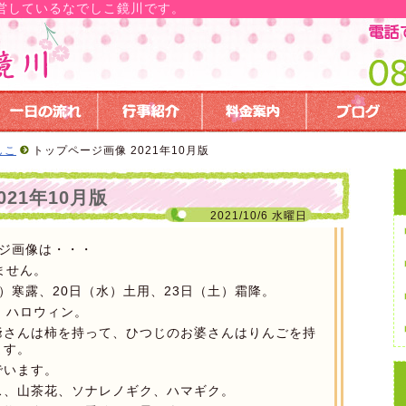
営しているなでしこ鏡川です。
しこ
トップページ画像 2021年10月版
21年10月版
2021/10/6 水曜日
ージ画像は・・・
ません。
）寒露、20日（水）土用、23日（土）霜降。
）ハロウィン。
爺さんは柿を持って、ひつじのお婆さんはりんごを持
ます。
でいます。
ス、山茶花、ソナレノギク、ハマギク。