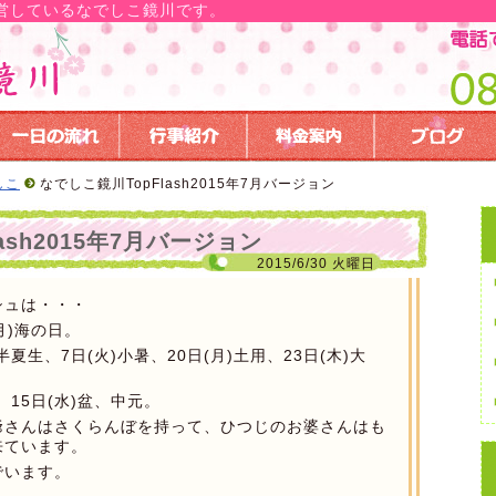
営しているなでしこ鏡川です。
しこ
なでしこ鏡川TopFlash2015年7月バージョン
ash2015年7月バージョン
2015/6/30 火曜日
シュは・・・
月)海の日。
夏生、7日(火)小暑、20日(月)土用、23日(木)大
、15日(水)盆、中元。
爺さんはさくらんぼを持って、ひつじのお婆さんはも
来ています。
でいます。