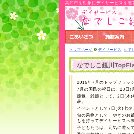
高知市を対象にデイサービスを運
トップページ
デイサービス
,
なで
なでしこ鏡川TopFl
2015年7月のトップフラッ
7月の国民の祝日は、20日(
節気・雑節として、2日(木)半
暑。
イベントとして7日(火)七夕
旬の果物として、やぎのお
もを持ってデイサービスへ
子どもたちは、元気に遊ん