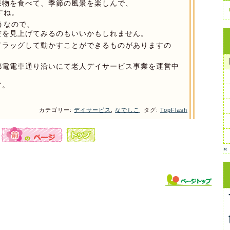
果物を食べて、季節の風景を楽しんで、
すね。
うなので、
空を見上げてみるのもいいかもしれません。
ドラッグして動かすことができるものがありますの
都電電車通り沿いにて老人デイサービス事業を運営中
す。
カテゴリー:
デイサービス
,
なでしこ
タグ:
TopFlash
«