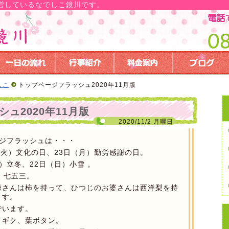
営しているなでしこ鏡川です。
しこ
トップページフラッシュ2020年11月版
ュ2020年11月版
2020/11/2 月曜日
ージフラッシュは・・・
（火）文化の日、23日（月）勤労感謝の日。
）立冬、22日（日）小雪 。
）七五三。
爺さんは柿を持って、ひつじのお婆さんは西洋梨を持
ます。
でいます。
ノギク、葉ボタン。