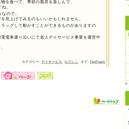
果物を食べて、季節の風景を楽しんで、
すね。
うなので、
空を見上げてみるのもいいかもしれません。
ドラッグして動かすことができるものがありますの
都電電車通り沿いにて老人デイサービス事業を運営中
す。
カテゴリー:
デイサービス
,
なでしこ
タグ:
TopFlash
«