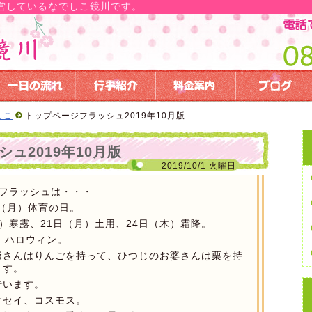
営しているなでしこ鏡川です。
しこ
トップページフラッシュ2019年10月版
ュ2019年10月版
2019/10/1 火曜日
ジフラッシュは・・・
日（月）体育の日。
）寒露、21日（月）土用、24日（木）霜降。
）ハロウィン。
爺さんはりんごを持って、ひつじのお婆さんは栗を持
ます。
でいます。
クセイ、コスモス。