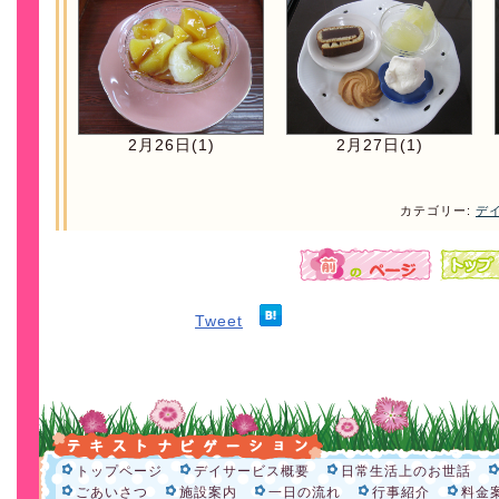
2月26日(1)
2月27日(1)
カテゴリー:
デ
Tweet
トップページ
デイサービス概要
日常生活上のお世話
ごあいさつ
施設案内
一日の流れ
行事紹介
料金