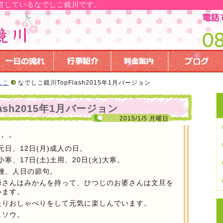
営しているなでしこ鏡川です。
しこ
なでしこ鏡川TopFlash2015年1月バージョン
ash2015年1月バージョン
2015/1/5 月曜日
・・
元日、12日(月)成人の日。
寒、17日(土)土用、20日(火)大寒。
七種、人日の節句。
爺さんはみかんを持って、ひつじのお婆さんは文旦を
います。
たりおしゃべりをして元気に楽しんでいます。
ュソウ。