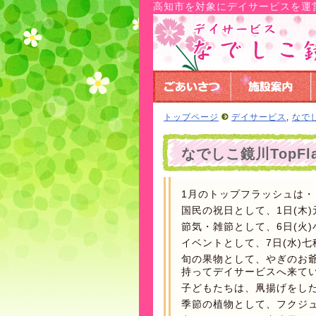
高知市を対象にデイサービスを運
トップページ
デイサービス
,
なで
なでしこ鏡川TopFl
1月のトップフラッシュは・
国民の祝日として、1日(木)
節気・雑節として、6日(火)小
イベントとして、7日(水)
旬の果物として、やぎのお
持ってデイサービスへ来て
子どもたちは、凧揚げをし
季節の植物として、フクジ