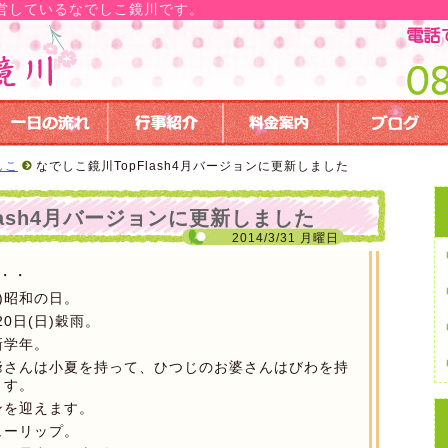
営しているなでしこ鏡川です。
しこ
なでしこ鏡川TopFlash4月バージョンに更新しました
lash4月バージョンに更新しました
2014/3/31 月曜日
・・
)昭和の日。
0日(日)穀雨。
新学年。
爺さんは小夏を持って、ひつじのお婆さんはびわを持
ます。
ンを迎えます。
ューリップ。