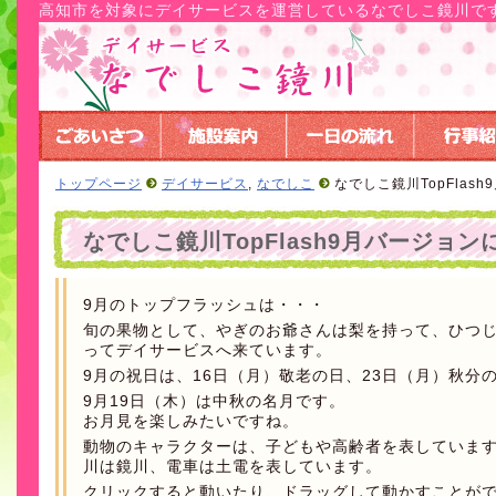
高知市を対象にデイサービスを運営しているなでしこ鏡川で
トップページ
デイサービス
,
なでしこ
なでしこ鏡川TopFlas
なでしこ鏡川TopFlash9月バージョ
9月のトップフラッシュは・・・
旬の果物として、やぎのお爺さんは梨を持って、ひつ
ってデイサービスへ来ています。
9月の祝日は、16日（月）敬老の日、23日（月）秋分
9月19日（木）は中秋の名月です。
お月見を楽しみたいですね。
動物のキャラクターは、子どもや高齢者を表していま
川は鏡川、電車は土電を表しています。
クリックすると動いたり、ドラッグして動かすことが