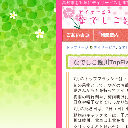
高知市を対象にデイサービスを運
トップページ
デイサービス
,
なで
なでしこ鏡川TopF
7月のトップフラッシュは・
旬の果物として、やぎのお
婆さんがももを持ってデイ
梅雨の晴れ間や、梅雨明け
日傘や帽子などでしっかり
7月の記念日は、7日（日）
動物のキャラクターは、子
川は鏡川、電車は土電を表
クリックすると動いたり、