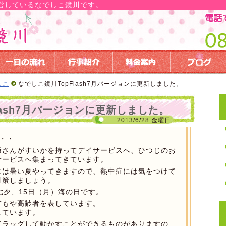
営しているなでしこ鏡川です。
しこ
なでしこ鏡川TopFlash7月バージョンに更新しました。
lash7月バージョンに更新しました。
2013/6/28 金曜日
・・
爺さんがすいかを持ってデイサービスへ、ひつじのお
サービスへ集まってきています。
には暑い夏やってきますので、熱中症には気をつけて
対策しましょう。
七夕、15日（月）海の日です。
どもや高齢者を表しています。
しています。
ドラッグして動かすことができるものがありますの